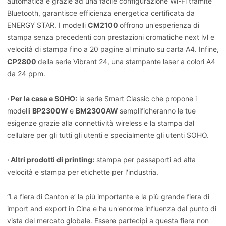
automatica e grazie ad una facile configurazione Wi-Fi tramite
Bluetooth, garantisce efficienza energetica certificata da
ENERGY STAR. I modelli
CM2100
offrono un'esperienza di
stampa senza precedenti con prestazioni cromatiche next lvl e
velocità di stampa fino a 20 pagine al minuto su carta A4. Infine,
CP2800
della serie Vibrant 24, una stampante laser a colori A4
da 24 ppm.
· Per la casa e SOHO:
la serie Smart Classic che propone i
modelli
BP2300W
e
BM2300AW
semplificheranno le tue
esigenze grazie alla connettività wireless e la stampa dal
cellulare per gli tutti gli utenti e specialmente gli utenti SOHO.
· Altri prodotti di printing:
stampa per passaporti ad alta
velocità e stampa per etichette per l'industria.
“La fiera di Canton e’ la più importante e la più grande fiera di
import and export in Cina e ha un'enorme influenza dal punto di
vista del mercato globale. Essere partecipi a questa fiera non