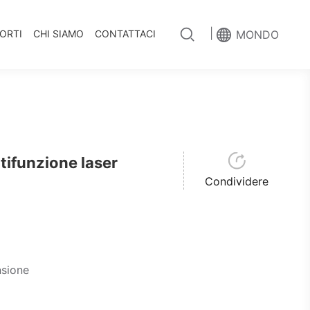
|
PORTI
CHI SIAMO
CONTATTACI
MONDO
funzione laser
Condividere
nsione