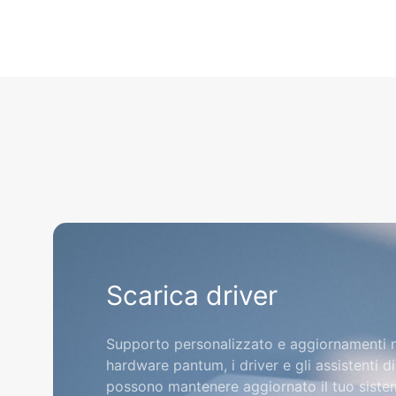
Scarica driver
Supporto personalizzato e aggiornamenti n
hardware pantum, i driver e gli assistenti d
possono mantenere aggiornato il tuo siste