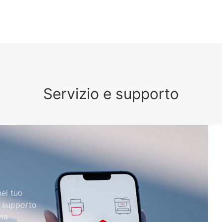
Servizio e supporto
el tuo
i supporto
ma