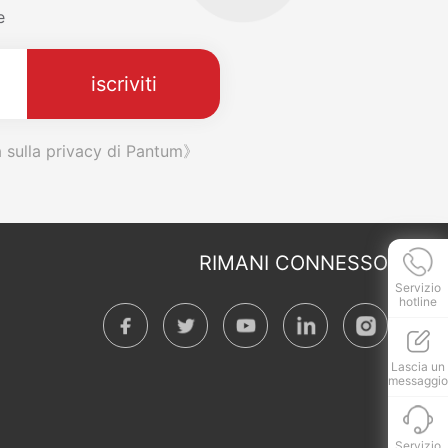
e
iscriviti
a sulla privacy di Pantum》
RIMANI CONNESSO
Servizio
hotline
Lascia un
messaggio
Servizio