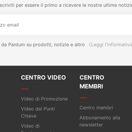
Iscriviti per essere il primo a ricevere le nostre ultime notizi
l da Pantum su prodotti, notizie e altro
《Leggi l'informativ
CENTRO VIDEO
CENTRO
MEMBRI
Video di Promozione
Centro membri
Video dei Punti
Chiave
Abbonamento alla
newsletter
Video di